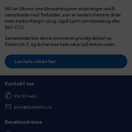
Nå tar Elkonor sine klimaambisjoner enda lengre ved å
samarbeide med Trefadder, som er landets fremste aktør
innen karbonfangst i skog, også kjent som klimaskog eller
BIO-CCS.
Samarbeidet ble denne sommeren grundig dekket av
Elektro24-7, og du kan lese hele saken på lenken under.
Les hele saken her
Kontakt oss
916 90 440
post@kbelektro.no
Besøksadresse