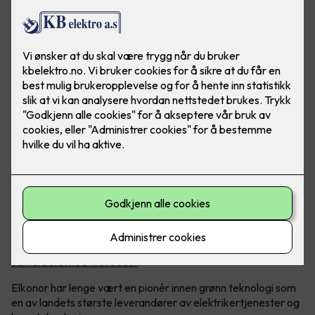
Grønn teknologi
Som et ledd i Elkonors bærekraftsarbeid har vi etablert et
samarbeid med Trefadder
.
Elkonor har lenge vært en pionér innen grønn teknologi som
en av landets største leverandører av elektrikertjenester og