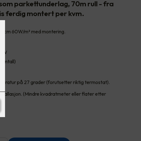
om parkettunderlag, 70m rull - fra
is ferdig montert per kvm.
 100cm 60W/m² med montering.
100W
rmtall)
eratur på 27 grader (forutsetter riktig termostat).
tallasjon. (Mindre kvadratmeter eller flater etter