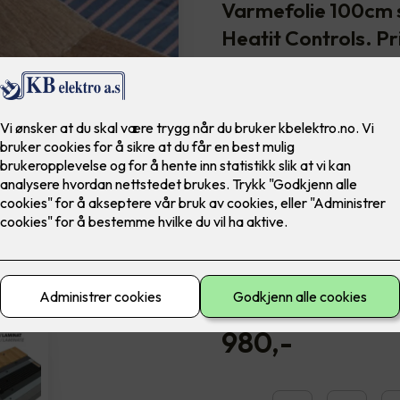
Varmefolie 100cm s
Heatit Controls. Pr
Heatit Controls varmefolie
Spenning: 230VAC 50Hz
Effekt pr. m²: 60W eller 
Maks temperatur: 80°C (no
Sertifisering: CE
Gulvet vil oppnå en makstemp
Forutsetter minimum 8 kvm ins
avtale)
980
,-