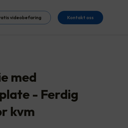
ratis videobefaring
Kontakt oss
ie med
plate - Ferdig
pr kvm