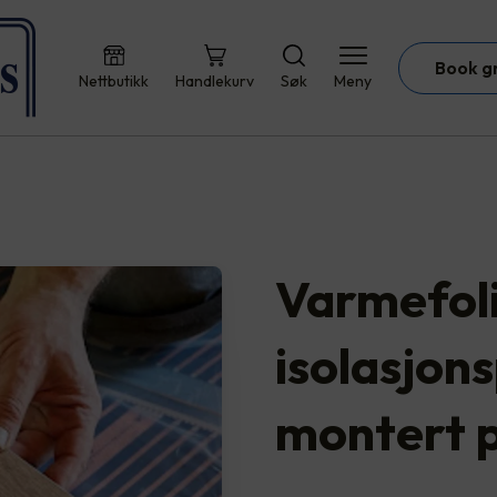
Book g
Nettbutikk
Handlekurv
Søk
Meny
Varmefol
isolasjons
montert 