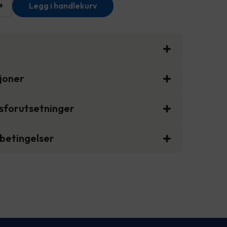
+
Legg i handlekurv
sjoner
gsforutsetninger
sbetingelser