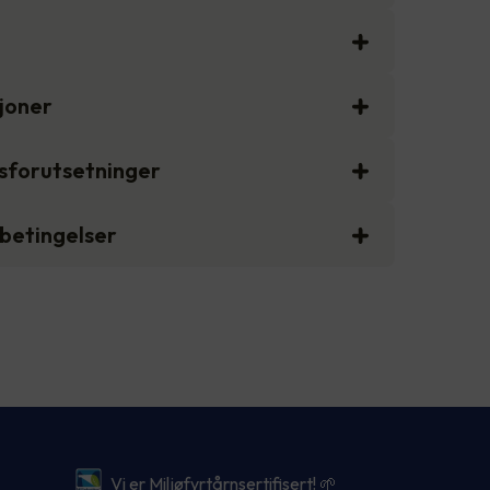
sjoner
gsforutsetninger
sbetingelser
Vi er Miljøfyrtårnsertifisert! 🌱