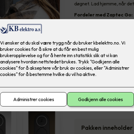
døgnet. Lad hjemme, når det
Fordeler med Zaptec Go:
Lader opptil 10 x raskere 
Kan lade når strømmen er bi
Liten i størrelse
5 års garanti
Kommer i 6 lekre farger
16,990
,-
Antall
-
Pakken inneholder