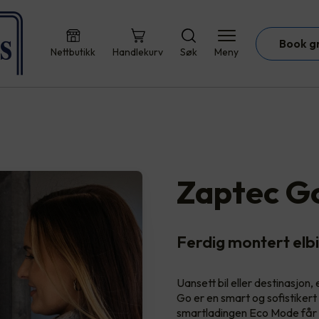
Book g
Nettbutikk
Handlekurv
Søk
Meny
Zaptec G
Ferdig montert elb
Uansett bil eller destinasjon
Go er en smart og sofistikert
smartladingen Eco Mode får du 