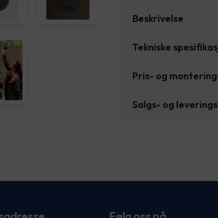
Beskrivelse
Tekniske spesifika
Pris- og monterin
Salgs- og levering
sadresse
Følg oss på