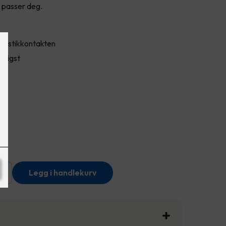
 passer deg.
enn stikkontakten
lligst
+
Legg i handlekurv