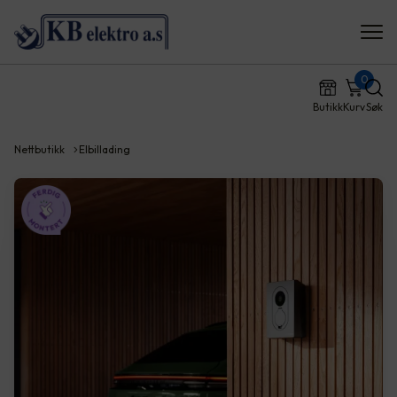
0
Butikk
Kurv
Søk
Nettbutikk
Elbillading