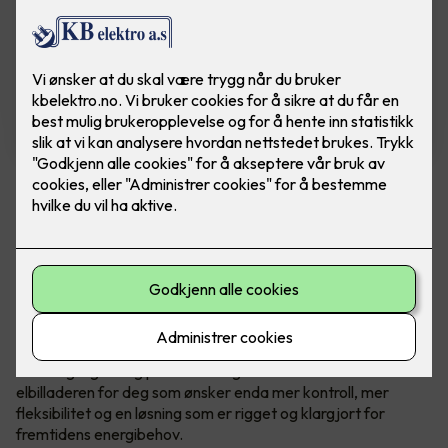
Zaptec Go 2
En videreutvikling av ladeboksen Zaptec Go -
som tar alt det gode fra originalen, og løfter
det ett hakk opp.
Ladeenheten kommer med en omfattende oppgradering av
maskinvaren, som blant annet muliggjør integrasjon av
solenergi og lading på både 1- og 3-faser. Dette er
elbilladeren for deg som ønsker enda mer kontroll, mer
fleksibilitet og en løsning som er rigget og klargjort for
fremtidens energibehov.