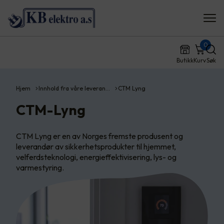
0
Butikk
Kurv
Søk
Hjem
Innhold fra våre leveran…
CTM Lyng
CTM-Lyng
CTM Lyng er en av Norges fremste produsent og
leverandør av sikkerhetsprodukter til hjemmet,
velferdsteknologi, energieffektivisering, lys- og
varmestyring.