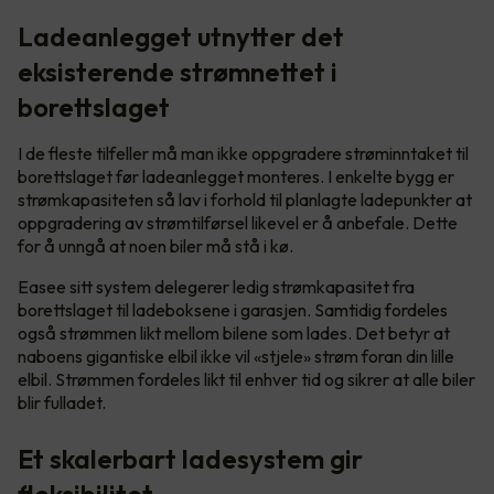
Ladeanlegget utnytter det
eksisterende strømnettet i
borettslaget
I de fleste tilfeller må man ikke oppgradere strøminntaket til
borettslaget før ladeanlegget monteres. I enkelte bygg er
strømkapasiteten så lav i forhold til planlagte ladepunkter at
oppgradering av strømtilførsel likevel er å anbefale. Dette
for å unngå at noen biler må stå i kø.
Easee sitt system delegerer ledig strømkapasitet fra
borettslaget til ladeboksene i garasjen. Samtidig fordeles
også strømmen likt mellom bilene som lades. Det betyr at
naboens gigantiske elbil ikke vil «stjele» strøm foran din lille
elbil. Strømmen fordeles likt til enhver tid og sikrer at alle biler
blir fulladet.
Et skalerbart ladesystem gir