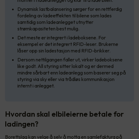
montert i ladeanlegget og klar til å lade bilen.
Dynamisk lastbalansering sørger for en rettferdig
fordeling av ladeeffekten til bilene som lades
samtidig som ladeanlegget utnytter
strømkapasiteten best mulig.
Det meste er integrert i ladeboksene. For
eksempel er det integrert RFID-leser. Brukerne
låser opp sin ladestasjon med RFID-brikker.
Dersom nettilgangen faller ut, virker ladeboksene
like godt. All styring sitter lokalt og er dermed
mindre sårbart enn ladeanlegg som baserer seg på
styring via sky eller via trådløs kommunikasjon
internt i anlegget.
Hvordan skal elbileierne betale for
ladingen?
Borettslag kan velge å selv å motta en samlefaktura på