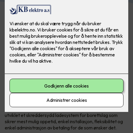
Bilde: Easee. Flere laderoboter kan kobles sammen
Det er mye å sette seg inn i og mange valg som skal tas
både av styret og generalforsamling.
Norske Easee
har
utviklet et skreddersydd ladesystem for borettslag som
sikrer mest mulig oppetid, enkel installasjon, fleksibilitet og
enkel administrasjon av betaling for de som ønsker det.