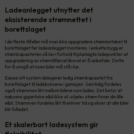
Ladeanlegget utnytter det
eksisterende strømnettet i
borettslaget
I de fleste tilfeller må man ikke oppgradere strøminntaket til
borettslaget før ladeanlegget monteres. I enkelte bygg er
strømkapasiteten så lav i forhold til planlagte ladepunkter at
oppgradering av strømtilførsel likevel er å anbefale. Dette
for å unngå at noen biler må stå i kø.
Easee sitt system delegerer ledig strømkapasitet fra
borettslaget til ladeboksene i garasjen. Samtidig fordeles
også strømmen likt mellom bilene som lades. Det betyr at
naboens gigantiske elbil ikke vil «stjele» strøm foran din lille
elbil. Strømmen fordeles likt til enhver tid og sikrer at alle biler
blir fulladet.
Et skalerbart ladesystem gir