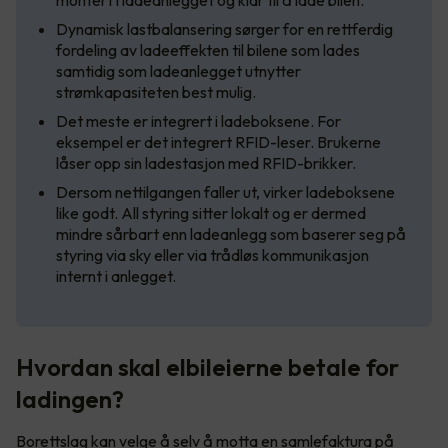
montert i ladeanlegget og klar til å lade bilen.
Dynamisk lastbalansering sørger for en rettferdig
fordeling av ladeeffekten til bilene som lades
samtidig som ladeanlegget utnytter
strømkapasiteten best mulig.
Det meste er integrert i ladeboksene. For
eksempel er det integrert RFID-leser. Brukerne
låser opp sin ladestasjon med RFID-brikker.
Dersom nettilgangen faller ut, virker ladeboksene
like godt. All styring sitter lokalt og er dermed
mindre sårbart enn ladeanlegg som baserer seg på
styring via sky eller via trådløs kommunikasjon
internt i anlegget.
Hvordan skal elbileierne betale for
ladingen?
Borettslag kan velge å selv å motta en samlefaktura på