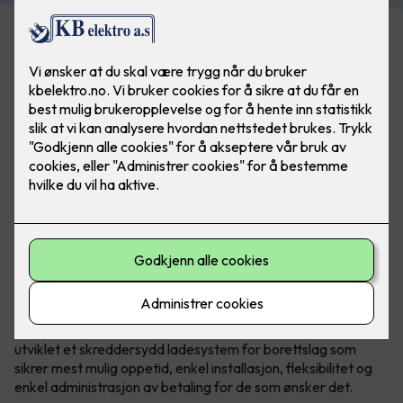
Bilde: Easee. Flere laderoboter kan kobles sammen
Det er mye å sette seg inn i og mange valg som skal tas
både av styret og generalforsamling.
Norske Easee
har
utviklet et skreddersydd ladesystem for borettslag som
sikrer mest mulig oppetid, enkel installasjon, fleksibilitet og
enkel administrasjon av betaling for de som ønsker det.