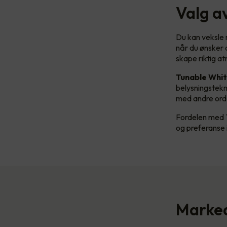
Valg a
Du kan veksle m
når du ønsker d
skape riktig a
Tunable Whi
belysningstekn
med andre ord e
Fordelen med T
og preferanse i
Marked