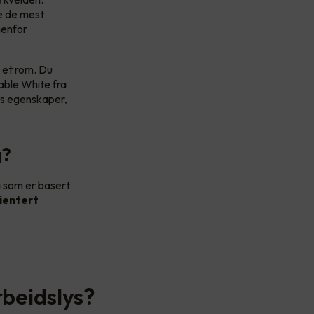
pe de mest
nenfor
i et rom. Du
nable White fra
ets egenskaper,
g?
a som er basert
ientert
rbeidslys?