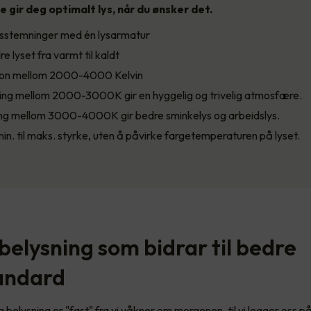
 gir deg optimalt lys, når du ønsker det.
lysstemninger med én lysarmatur
e lyset fra varmt til kaldt
jon mellom 2000-4000 Kelvin
ing mellom 2000-3000K gir en hyggelig og trivelig atmosfære.
ing mellom 3000-4000K gir bedre sminkelys og arbeidslys.
in. til maks. styrke, uten å påvirke fargetemperaturen på lyset.
belysning som bidrar til bedre
andard
g belysning er "fast" fra vi våkner om morgenen, til vi legger oss p