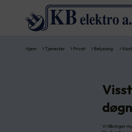
Hjem
Tjenester
Privat
Belysning
Viss
Visst
døg
Vi tilbringer m