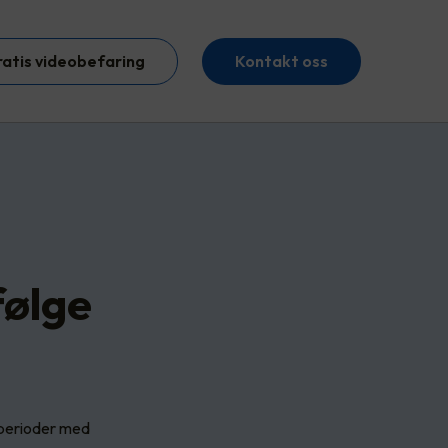
ratis videobefaring
Kontakt oss
følge
e perioder med