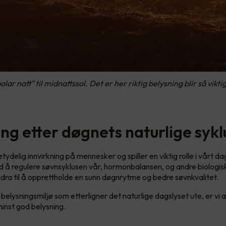
lar natt" til midnattssol. Det er her riktig belysning blir så vikt
ng etter døgnets naturlige sykl
tydelig innvirkning på mennesker og spiller en viktig rolle i vårt dag
d å regulere søvnsyklusen vår, hormonbalansen, og andre biologis
bidra til å opprettholde en sunn døgnrytme og bedre søvnkvalitet.
belysningsmiljø som etterligner det naturlige dagslyset ute, er vi
 minst god belysning.