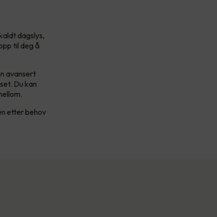
kaldt dagslys,
opp til deg å
en avansert
yset. Du kan
imellom.
en etter behov