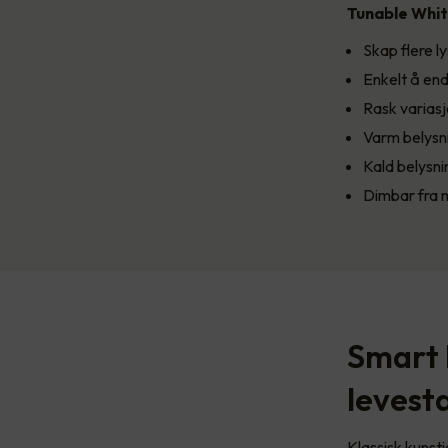
Tunable White
Skap flere 
Enkelt å endr
Rask varias
Varm belysn
Kald belysn
Dimbar fra m
Smart 
levest
Klassisk kunsti