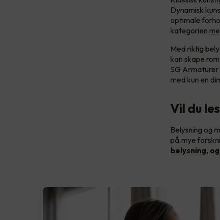
Dynamisk kunst
optimale forh
kategorien
me
Med riktig bely
kan skape rom 
SG Armaturer
med kun en d
Vil du le
Belysning og m
på mye forskni
belysning, og