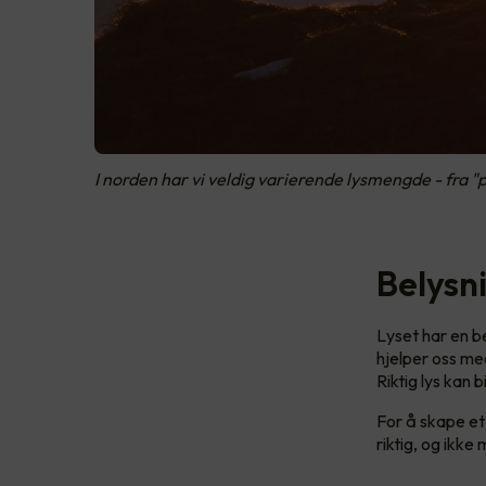
I norden har vi veldig varierende lysmengde - fra "po
Belysni
Lyset har en be
hjelper oss me
Riktig lys kan 
For å skape et 
riktig, og ikke