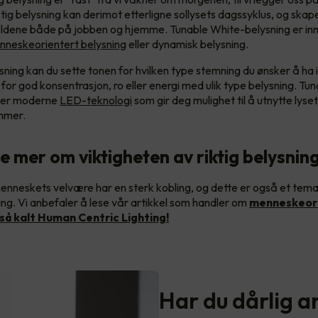
ig belysning kan derimot etterligne sollysets dagssyklus, og ska
oldene både på jobben og hjemme. Tunable White-belysning er in
nneskeorientert belysning
eller dynamisk belysning.
sning kan du sette tonen for hvilken type stemning du ønsker å ha 
for god konsentrasjon, ro eller energi med ulik type belysning. Tu
 er moderne
LED-teknologi
som gir deg mulighet til å utnytte lys
immer.
se mer om viktigheten av riktig belysnin
enneskets velvære har en sterk kobling, og dette er også et tem
ng. Vi anbefaler å lese vår artikkel som handler om
menneskeor
så kalt Human Centric Lighting!
Har du dårlig a