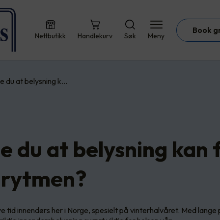
Book g
Nettbutikk
Handlekurv
Søk
Meny
te du at belysning k…
e du at belysning kan 
nrytmen?
ye tid innendørs her i Norge, spesielt på vinterhalvåret. Med lang