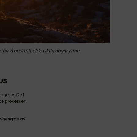
ig, for å opprettholde riktig døgnrytme.
us
lige liv. Det
ke prosesser.
 avhengige av