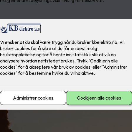
r riktig innendørsbelysning svært viktig for helsen vår.