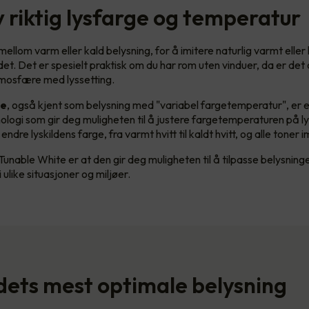
v riktig lysfarge og temperatur
ellom varm eller kald belysning, for å imitere naturlig varmt eller 
et. Det er spesielt praktisk om du har rom uten vinduer, da er det 
tmosfære med lyssetting.
te
, også kjent som belysning med "variabel fargetemperatur", er 
ologi som gir deg muligheten til å justere fargetemperaturen på l
ndre lyskildens farge, fra varmt hvitt til kaldt hvitt, og alle toner 
unable White er at den gir deg muligheten til å tilpasse belysning
 ulike situasjoner og miljøer.
ets mest optimale belysning