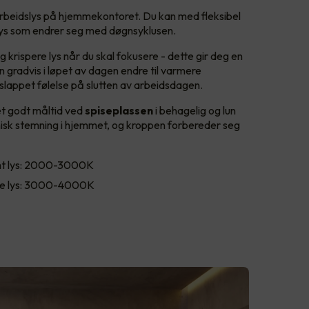
arbeidslys på hjemmekontoret. Du kan med fleksibel
lys som endrer seg med døgnsyklusen.
 krispere lys når du skal fokusere - dette gir deg en
an gradvis i løpet av dagen endre til varmere
slappet følelse på slutten av arbeidsdagen.
et godt måltid ved
spiseplassen
i behagelig og lun
isk stemning i hjemmet, og kroppen forbereder seg
t lys: 2000-3000K
e lys: 3000-4000K