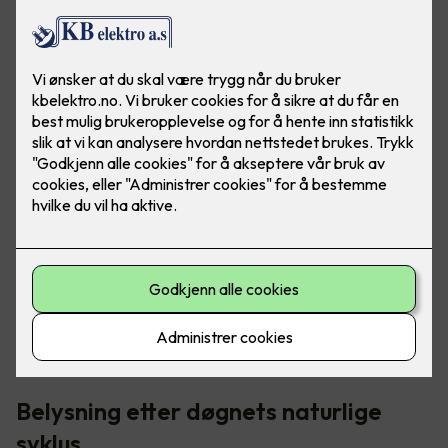
I norden har vi veldig varierende lysmengde - fra "polar
natt" til midnattssol. Det er her riktig belysning blir så
viktig, for å opprettholde riktig døgnrytme.
Belysning etter døgnets naturlige
syklus