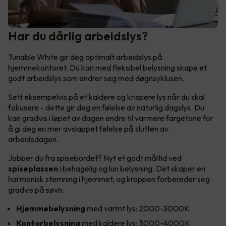
Har du dårlig arbeidslys?
Tunable White gir deg optimalt arbeidslys på
hjemmekontoret. Du kan med fleksibel belysning skape et
godt arbeidslys som endrer seg med døgnsyklusen.
Sett eksempelvis på et kaldere og krispere lys når du skal
fokusere - dette gir deg en følelse av naturlig dagslys. Du
kan gradvis i løpet av dagen endre til varmere fargetone for
å gi deg en mer avslappet følelse på slutten av
arbeidsdagen.
Jobber du fra spisebordet? Nyt et godt måltid ved
spiseplassen
i behagelig og lun belysning. Det skaper en
harmonisk stemning i hjemmet, og kroppen forbereder seg
gradvis på søvn.
Hjemmebelysning
med varmt lys: 2000-3000K
Kontorbelysning
med kaldere lys: 3000-4000K