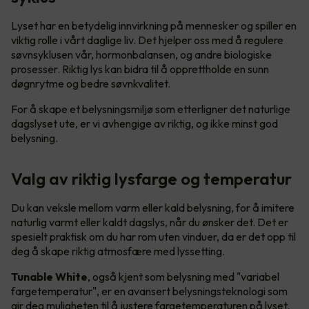
Lyset har en betydelig innvirkning på mennesker og spiller en
viktig rolle i vårt daglige liv. Det hjelper oss med å regulere
søvnsyklusen vår, hormonbalansen, og andre biologiske
prosesser. Riktig lys kan bidra til å opprettholde en sunn
døgnrytme og bedre søvnkvalitet.
For å skape et belysningsmiljø som etterligner det naturlige
dagslyset ute, er vi avhengige av riktig, og ikke minst god
belysning.
Valg av riktig lysfarge og temperatur
Du kan veksle mellom varm eller kald belysning, for å imitere
naturlig varmt eller kaldt dagslys, når du ønsker det. Det er
spesielt praktisk om du har rom uten vinduer, da er det opp til
deg å skape riktig atmosfære med lyssetting.
Tunable White
, også kjent som belysning med "variabel
fargetemperatur", er en avansert belysningsteknologi som
gir deg muligheten til å justere fargetemperaturen på lyset.