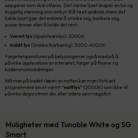
oppgaver som skal utføres. Det varme lyset skaper en lun og
hyggelig stemning som innbyr til å ta et spabad, mens det
kalde lyset gjør det enklere å sminke seg, barbere seg,
pusse tenner eller å holde det rent.
Varmt lys
(Spa/stearinlys): 2000K
Kaldt lys
(Sminke/barbering): 3000-4000K
Fargetemperaturen på belysningen er også med på å
påvirke opplevelsen av interiøret, farger på flisene og
baderomsinnredningen.
Må man på badet i løpet av natten kan man i forkant
programmere inn et varmt
“nattlys”
(2000K) som ikke vil
påvirke døgnrytmen din, eller videre søvn negativt.
Muligheter med Tunable White og SG
Smart