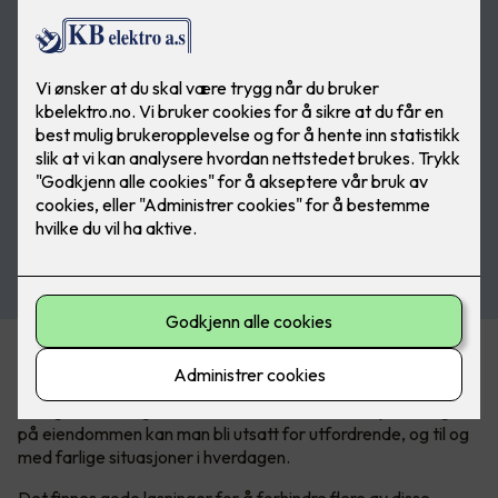
En trygg og mer komfortabel vinter
I Norge har vi et ganske tøft vinterklima. Med mye snø og is
på eiendommen kan man bli utsatt for utfordrende, og til og
med farlige situasjoner i hverdagen.