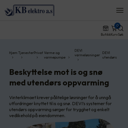
0
Butikk
Kurv
Søk
DEVI
Hjem
Tjenester
Privat
Varme og
DEVI
varmeløsninger
varmepumpe
utendørs
Beskyttelse mot is og snø
med utendørs oppvarming
Vinterklimaet krever pålitelige løsninger for å unngå
utfordringer knyttet til is og snø. DEVI’s systemer for
utendørs oppvarming sørger for trygghet og enkelt
vedlikehold på eiendommen.