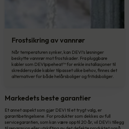
Frostsikring av vannrør
Når temperaturen synker, kan DEVI’s løsninger
beskytte vannrør mot frostskader. Fra pluggbare
kabler som DEVIpipeheat™ for enkle installasjoner til
skreddersydde kabler tilpasset ulike behov, finnes det
alternativer for både helårsboliger og fritidsboliger.
Markedets beste garantier
Et annet aspekt som gjør DEVI til et trygt valg, er
garantibetingelsene. For produkter som dekkes av full
servicegarantien, som kan være opptil 20 år, vil DEVI i tillegg
til reparasjon eller utskifting av det defekte produktet også