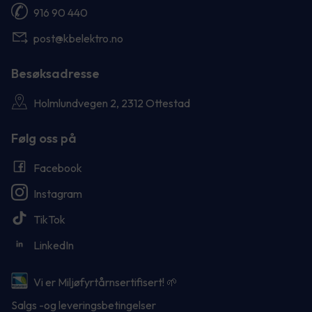
916 90 440
post@kbelektro.no
Besøksadresse
Holmlundvegen 2, 2312 Ottestad
Følg oss på
Facebook
Instagram
TikTok
LinkedIn
Vi er Miljøfyrtårnsertifisert! 🌱
Salgs -og leveringsbetingelser