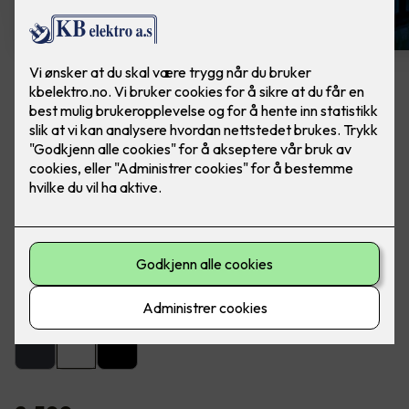
Artes veggarmatur hvit
Lekker utebelysning fra SG Armaturen. Ferdig
montert, utskifting av lampe.
Artes er en lekker og dekorativ armatur for utendørs eller
innendørs montering på vegg.
Farge