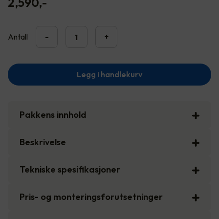
2,590
,-
Antall
-
+
Legg i handlekurv
Pakkens innhold
Beskrivelse
Tekniske spesifikasjoner
Pris- og monteringsforutsetninger