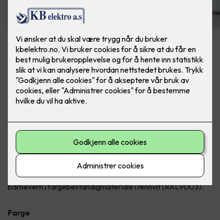
Dobbel stikkontakt m/ USB-C
lader
Ferdig montert - ELKO One Dobbelstikk 2x USB
C PD lader. Farge: Renhvit
En ferdig montert, dobbel jordet stikkontakt, med 2x USB C
av fargebestandig materiale. Sammen med stikkontaktene
vil du kunne lade elektroniske apparater opp til 25W i begge
C-uttakene. Stikkontakten er innfelt med hel dekkplate og
barnevern i fargebestandigmateriale i renhvit (RAL9003).
Farge