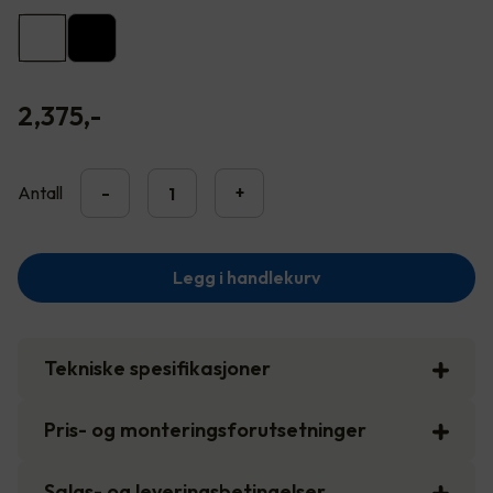
2,375
,-
Antall
-
+
Legg i handlekurv
Tekniske spesifikasjoner
Pris- og monteringsforutsetninger
Salgs- og leveringsbetingelser