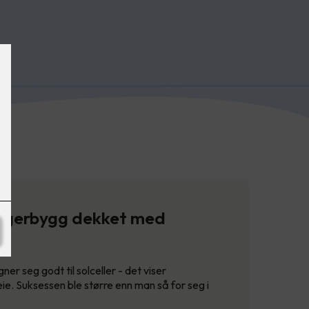
Lagerbygg dekket med
r seg godt til solceller - det viser
ie. Suksessen ble større enn man så for seg i