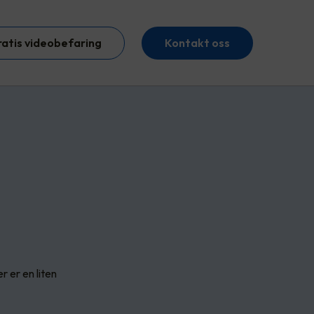
ratis videobefaring
Kontakt oss
 er en liten