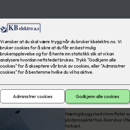
Suksessprosjekt - 
solceller
Næringsbygg med store flater egne
pilotprosjektet hos Akershus Utle
forkant.