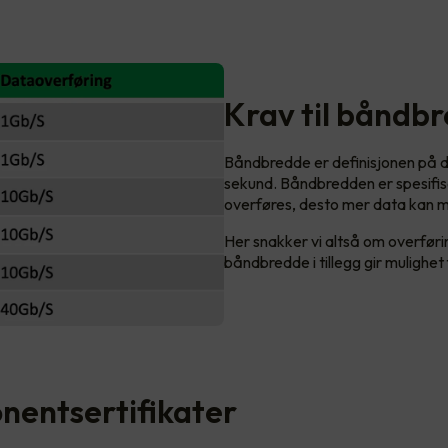
Krav til båndb
Båndbredde er definisjonen på 
sekund. Båndbredden er spesifise
overføres, desto mer data kan m
Her snakker vi altså om overføri
båndbredde i tillegg gir mulighe
entsertifikater