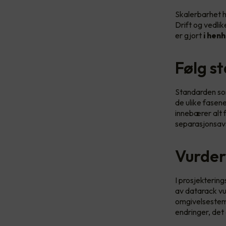
Skalerbarhet ha
Drift og vedlik
er gjort
i henh
Følg s
Standarden so
de ulike fasene
innebærer alt f
separasjonsavst
Vurder
I prosjekterin
av datarack vu
omgivelsestemp
endringer, det 