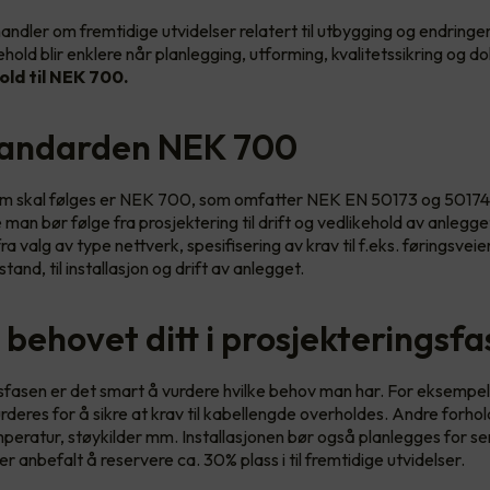
ndler om fremtidige utvidelser relatert til utbygging og endringer
ehold blir enklere når planlegging, utforming, kvalitetssikring og
old til NEK 700.
tandarden NEK 700
m skal følges er NEK 700, som omfatter NEK EN 50173 og 50174.
 man bør følge fra prosjektering til drift og vedlikehold av anlegge
ra valg av type nettverk, spesifisering av krav til f.eks. føringsveie
and, til installasjon og drift av anlegget.
 behovet ditt i prosjekteringsf
gsfasen er det smart å vurdere hvilke behov man har. For eksempel
rderes for å sikre at krav til kabellengde overholdes. Andre forhol
eratur, støykilder mm. Installasjonen bør også planlegges for s
er anbefalt å reservere ca. 30% plass i til fremtidige utvidelser.