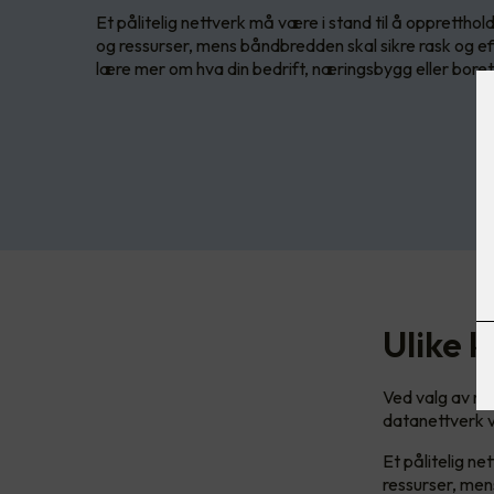
Et pålitelig nettverk må være i stand til å oppretthol
og ressurser, mens båndbredden skal sikre rask og eff
lære mer om hva din bedrift, næringsbygg eller bore
Ulike k
Ved valg av ne
datanettverk 
Et pålitelig ne
ressurser, men