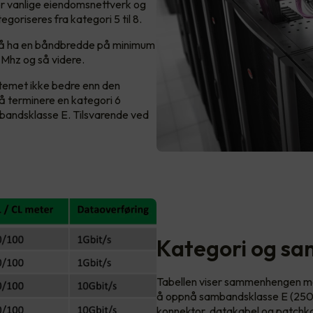
for vanlige eiendomsnettverk og
goriseres fra kategori 5 til 8.
r å ha en båndbredde på minimum
Mhz og så videre.
ystemet ikke bedre enn den
å terminere en kategori 6
ambandsklasse E. Tilsvarende ved
Kategori og s
Tabellen viser sammenhengen me
å oppnå sambandsklasse E (250
konnektor, datakabel og patchk