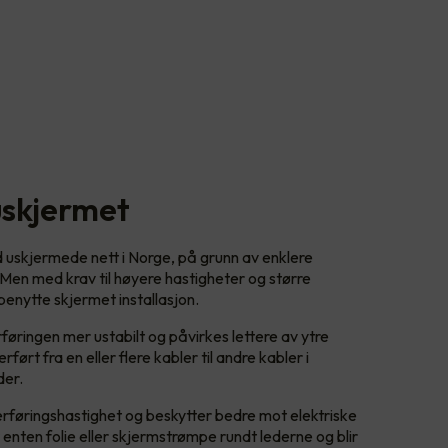
uskjermet
d uskjermede nett i Norge, på grunn av enklere
 Men med krav til høyere hastigheter og større
enytte skjermet installasjon.
øringen mer ustabilt og påvirkes lettere av ytre
ført fra en eller flere kabler til andre kabler i
der.
verføringshastighet og beskytter bedre mot elektriske
 enten folie eller skjermstrømpe rundt lederne og blir