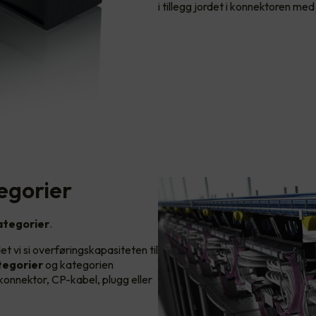
i tillegg jordet i konnektoren med
egorier
ategorier
.
det vi si overføringskapasiteten til
ategorier
og kategorien
 konnektor, CP-kabel, plugg eller