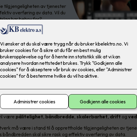
de tilgjengeligheten av tjenester
ektiv overføring av data. Vil du
ttslag har behov for?
rav til et datanettverk
ttverksløsning er det smart å vurdere hvilke behov man har. Kraven
vil være
pålitelighet
,
båndbredde
,
skalerbarhet
,
drift
og
ved
ttverk må være i stand til å opprettholde tilgjengeligheten av tjen
s båndbredden skal sikre rask og effektiv overføring av data.