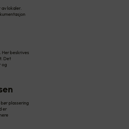
 av lokaler.
 dokumentasjon
 Her beskrives
t. Det
r og
asen
 bør plassering
d er
enere