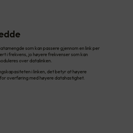
redde
datamengde som kan passere gjennom en link per
rt i frekvens, jo høyere frekvenser som kan
oduleres over datalinken.
ngskapasiteten i linken, det betyr at høyere
t for overføring med høyere datahastighet.