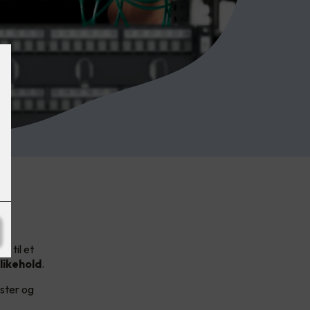
e til et
likehold
.
ester og