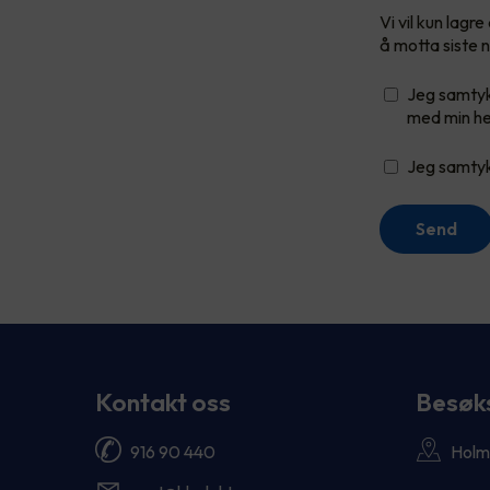
Vi vil kun lag
å motta siste n
Jeg samtykk
med min he
Jeg samtykk
Send
Kontakt oss
Besøk
916 90 440
Holm