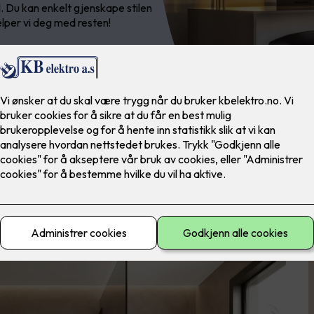
l. Du kan enkelt gjenskape stilen
elper vi deg med resten!