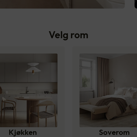
Velg rom
Kjøkken
Soverom