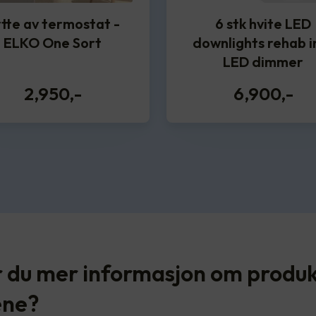
tte av termostat -
6 stk hvite LED
ELKO One Sort
downlights rehab in
LED dimmer
2,950
,-
6,900
,-
 du mer informasjon om produ
ene?