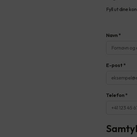
Fyll ut dine ko
Navn
*
E-post
*
Telefon
*
Samty