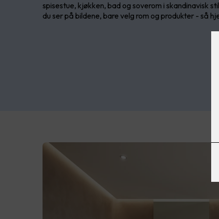
spisestue, kjøkken, bad og soverom i skandinavisk sti
du ser på bildene, bare velg rom og produkter - så hj