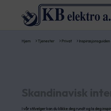
Hjem
Tjenester
Privat
Inspirasjonsguiden
Skandinavisk inter
I vår stilvelger kan du klikke deg rundt og la deg inspir