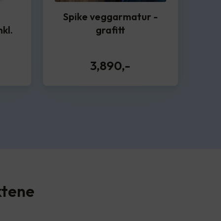
Spike veggarmatur -
kl.
grafitt
3,890
,-
ktene