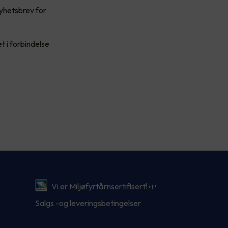
nyhetsbrev for
t i forbindelse
Vi er Miljøfyrtårnsertifisert! 🌱
Salgs -og leveringsbetingelser