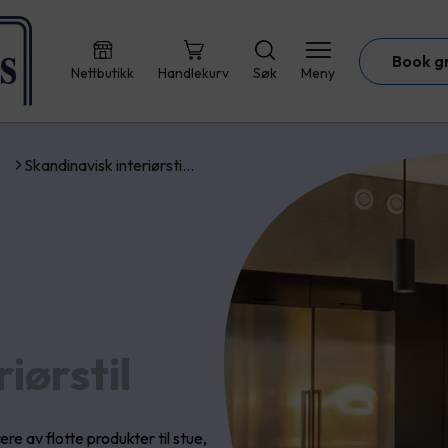
Book g
Nettbutikk
Handlekurv
Søk
Meny
Skandinavisk interiørsti…
iørstil
ere av flotte produkter til stue,