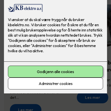
Komfyrvakt -
Slik sikrer du 
brannsikkerhet på
mot brannfar
kjøkkenet
Brannsikring redder l
derfor viktig å vite
Komfyren er en av husets
største brannkilder. Derfor er
det…
Les mer
Les mer