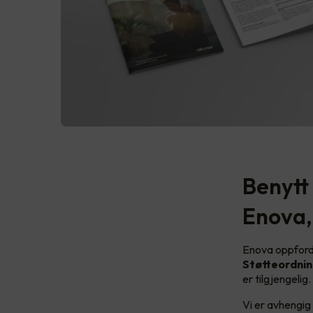
Benytt 
Enova,
Enova oppfordr
Støtteordnin
er tilgjengelig
Vi er avhengig 