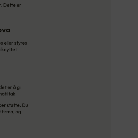
. Dette er
nova
 eller styres
ilknyttet
et er å gi
matiltak.
er støtte. Du
 firma, og