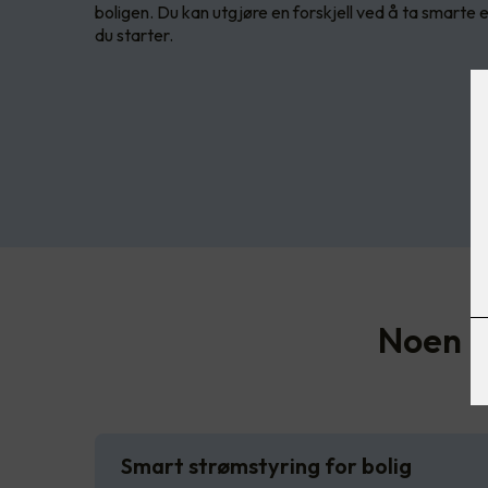
boligen. Du kan utgjøre en forskjell ved å ta smarte 
du starter.
Noen bo
Smart strømstyring for bolig