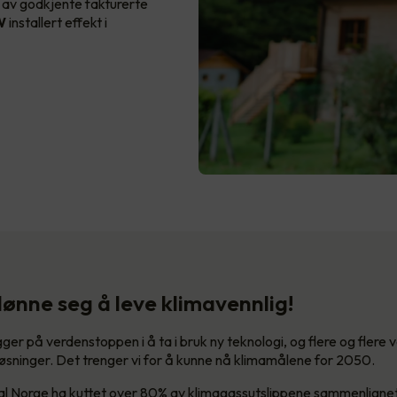
av godkjente fakturerte
kW
installert effekt i
lønne seg å leve klimavennlig!
ger på verdenstoppen i å ta i bruk ny teknologi, og flere og flere 
øsninger. Det trenger vi for å kunne nå klimamålene for 2050.
al Norge ha kuttet over 80% av klimagassutslippene sammenligne