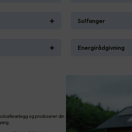
Solfanger
Energirådgivning
 solcelleanlegg og produserer din
 gang.