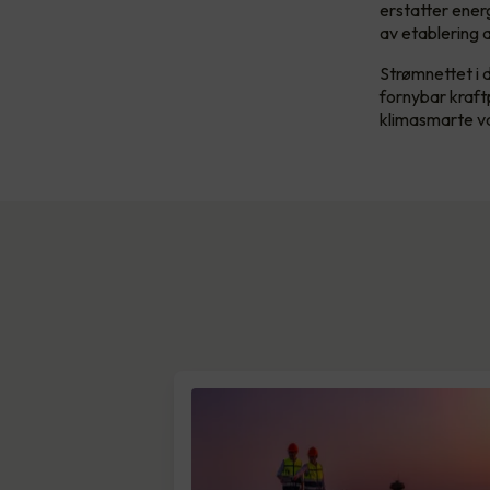
erstatter energ
av etablering 
Strømnettet i 
fornybar kraftpr
klimasmarte va