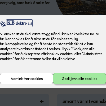
energivalg, bare husk å søke før
ligtiltak som gir støtte fra En
Smart varmtvanns