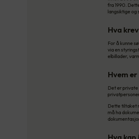
fra 1990. Dett
langsiktige og
Hva kreve
For å kunne sø
via en styrings
elbillader, v
Hvem er 
Det er private
privatpersoner 
Dette tiltaket
må ha dokument
dokumentasjon 
Hva kan j