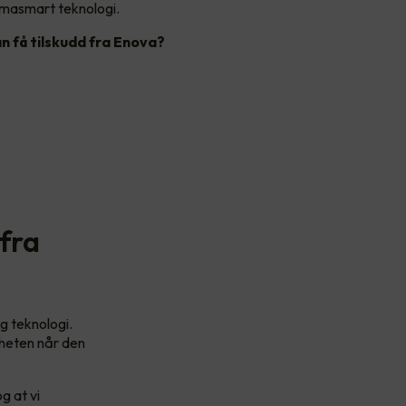
klimasmart teknologi.
an få tilskudd fra Enova?
 fra
g teknologi.
igheten når den
g at vi