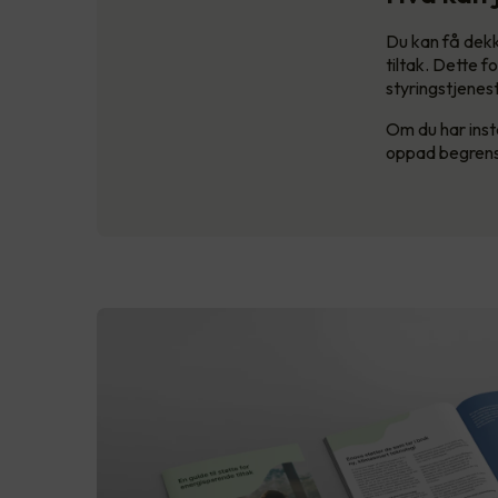
Du kan få dekk
tiltak. Dette f
styringstjenest
Om du har insta
oppad begrense