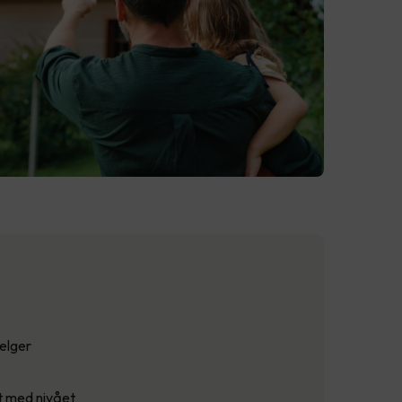
velger
t med nivået