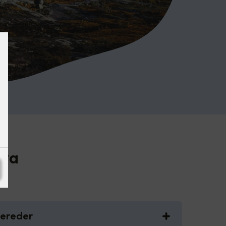
ova
bereder