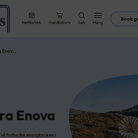
Book g
Nettbutikk
Handlekurv
Søk
Meny
ra Enov…
fra Enova
 vil forbedre energibruken i