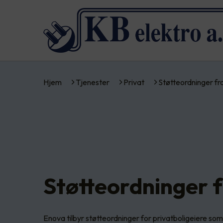
Hjem
Tjenester
Privat
Støtteordninger f
Støtteordninger 
Enova tilbyr støtteordninger for privatboligeiere som