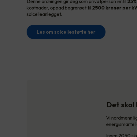
Denne ordningen gir deg som privatperson inntil
25%
kostnader, oppad begrenset til
2500 kroner per 
solcelleanlegget.
Les om solcellestøtte her
Det skal 
Vi nordmenn lig
energismarte l
Innen 2050 sk