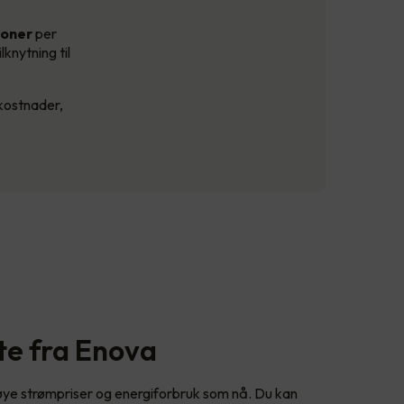
roner
per
lknytning til
kostnader,
tte fra Enova
høye strømpriser og energiforbruk som nå. Du kan