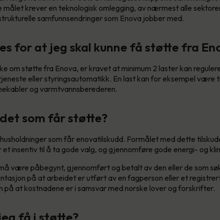
e målet krever en teknologisk omlegging, av nærmest alle sektorer
 strukturelle samfunnsendringer som Enova jobber med.
s for at jeg skal kunne få støtte fra E
ke om støtte fra Enova, er kravet at minimum 2 laster kan reguleres
tjeneste eller styringsautomatikk. En last kan for eksempel være t
armekabler og varmtvannsberederen.
det som får støtte?
 husholdninger som får enovatilskudd. Formålet med dette tilskudd
et insentiv til å ta gode valg, og gjennomføre gode energi- og kli
 må være påbegynt, gjennomført og betalt av den eller de som søk
asjon på at arbeidet er utført av en fagperson eller et registrert
på at kostnadene er i samsvar med norske lover og forskrifter.
eg få i støtte?