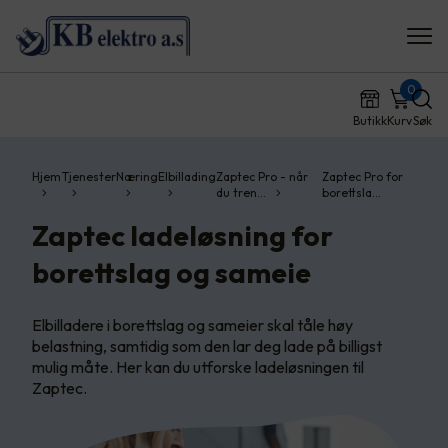
0
Butikk
Kurv
Søk
Hjem
Tjenester
Næring
Elbillading
Zaptec Pro - når
Zaptec Pro for
du tren…
borettsla…
Zaptec ladeløsning for
borettslag og sameie
Elbilladere i borettslag og sameier skal tåle høy
belastning, samtidig som den lar deg lade på billigst
mulig måte. Her kan du utforske ladeløsningen til
Zaptec.