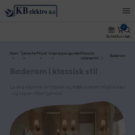
0
Butikk
Kurv
Søk
Hjem
Tjenester
Privat
Inspirasjonsguiden
Klassisk
Baderom
interiørstil
Baderom i klassisk stil
La deg inspirere av klassisk og tidløs interiørstil på badet
- og kopier stilen hjemme!