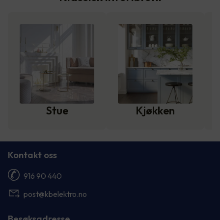
Stue
Kjøkken
Kontakt oss
916 90 440
post@kbelektro.no
Besøksadresse