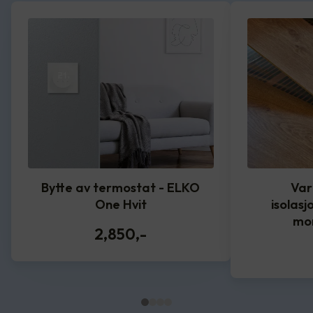
Bytte av termostat - ELKO
Var
One Hvit
isolasj
mo
2,850
,-